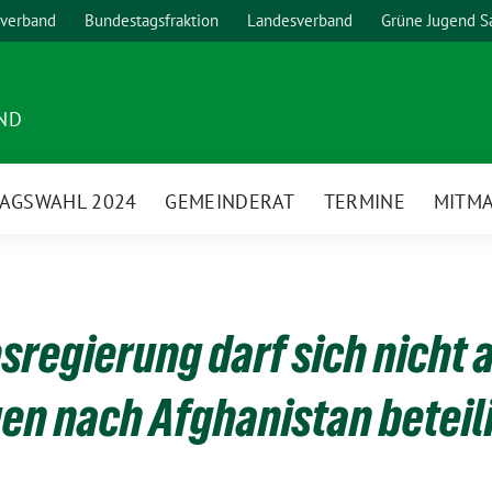
verband
Bundestagsfraktion
Landesverband
Grüne Jugend S
ND
AGSWAHL 2024
GEMEINDERAT
TERMINE
MITM
sregierung darf sich nicht 
n nach Afghanistan beteil