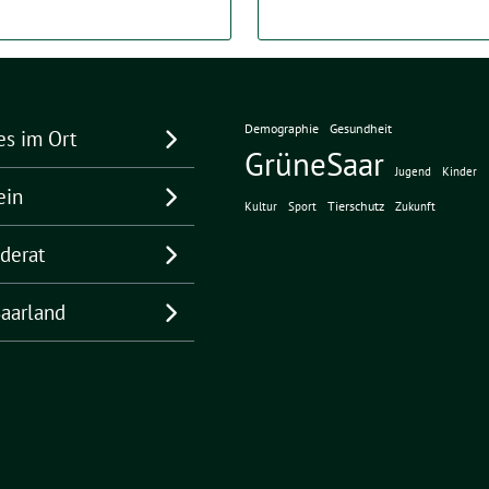
Demographie
Gesundheit
es im Ort
GrüneSaar
Jugend
Kinder
ein
Tierschutz
Kultur
Sport
Zukunft
derat
aarland