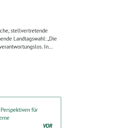
he, stellvertretende
mende Landtagswahl: „Die
verantwortungslos. In…
 Perspektiven für
erne
VOR