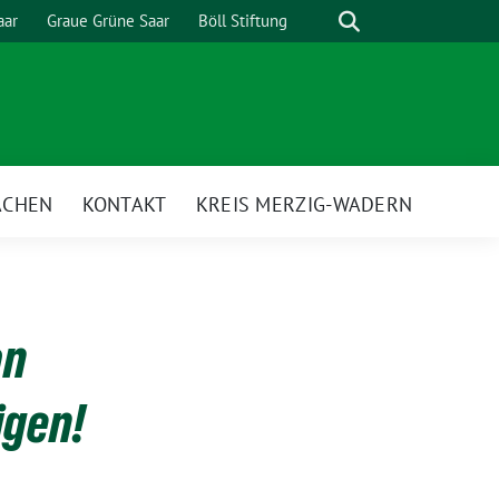
Suche
aar
Graue Grüne Saar
Böll Stiftung
ACHEN
KONTAKT
KREIS MERZIG-WADERN
an
igen!