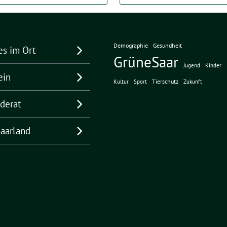
Demographie
Gesundheit
es im Ort
GrüneSaar
Jugend
Kinder
ein
Tierschutz
Kultur
Sport
Zukunft
derat
aarland