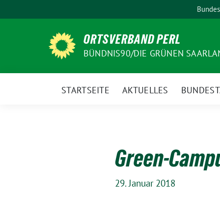
Weiter
Bundes
zum
Inhalt
ORTSVERBAND PERL
BÜNDNIS90/DIE GRÜNEN SAARLA
STARTSEITE
AKTUELLES
BUNDEST
Green-Campu
29. Januar 2018