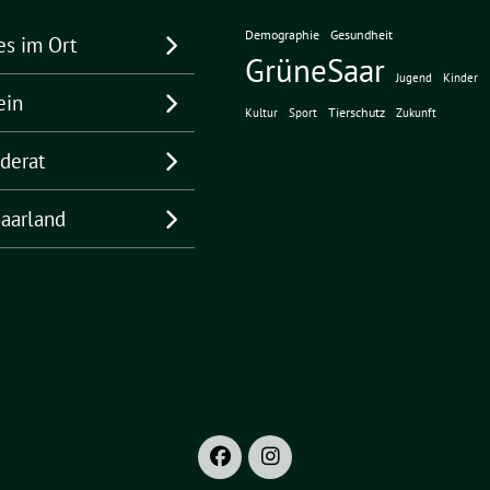
Demographie
Gesundheit
es im Ort
GrüneSaar
Jugend
Kinder
ein
Tierschutz
Kultur
Sport
Zukunft
derat
aarland