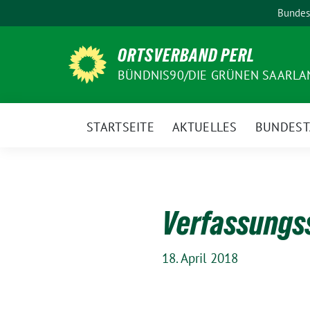
Weiter
Bundes
zum
Inhalt
ORTSVERBAND PERL
BÜNDNIS90/DIE GRÜNEN SAARLA
STARTSEITE
AKTUELLES
BUNDEST
Verfassungss
18. April 2018