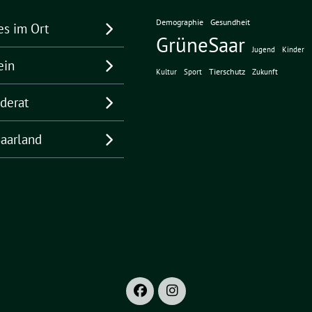
Demographie
Gesundheit
es im Ort
GrüneSaar
Jugend
Kinder
ein
Tierschutz
Kultur
Sport
Zukunft
derat
aarland