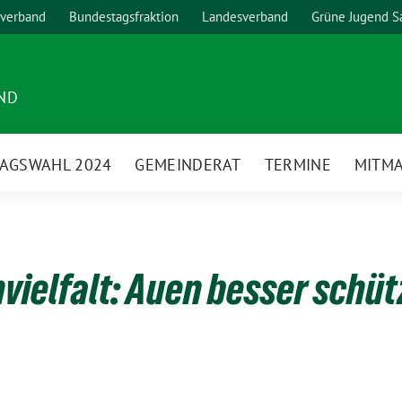
verband
Bundestagsfraktion
Landesverband
Grüne Jugend S
ND
AGSWAHL 2024
GEMEINDERAT
TERMINE
MITM
nvielfalt: Auen besser schü