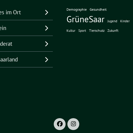
Demographie
Gesundheit
es im Ort
GrüneSaar
Jugend
Kinder
ein
Tierschutz
Kultur
Sport
Zukunft
derat
aarland