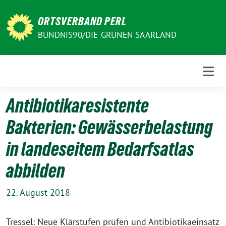
Weiter
zum
ORTSVERBAND PERL
Inhalt
BÜNDNIS90/DIE GRÜNEN SAARLAND
Antibiotikaresistente
Bakterien: Gewässerbelastung
in landeseitem Bedarfsatlas
abbilden
22. August 2018
Tressel: Neue Klärstufen prüfen und Antibiotikaeinsatz