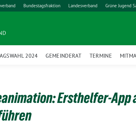
verband
Bundestagsfraktion
Landesverband
Grüne Jugend S
ND
AGSWAHL 2024
GEMEINDERAT
TERMINE
MITM
animation: Ersthelfer-App 
führen