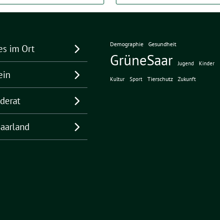
Demographie
Gesundheit
es im Ort
GrüneSaar
Jugend
Kinder
ein
Tierschutz
Kultur
Sport
Zukunft
derat
aarland