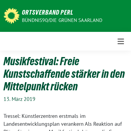
Weiter
zum
ORTSVERBAND PERL
Inhalt
BÜNDNIS90/DIE GRÜNEN SAARLAND
Musikfestival: Freie
Kunstschaffende stärker in den
Mittelpunkt rücken
13. März 2019
Tressel: Künstlerzentren erstmals im
Landesentwicklungsplan verankern Als Reaktion auf