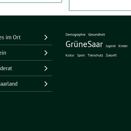
Demographie
Gesundheit
es im Ort
GrüneSaar
Jugend
Kinder
ein
Tierschutz
Kultur
Sport
Zukunft
derat
aarland