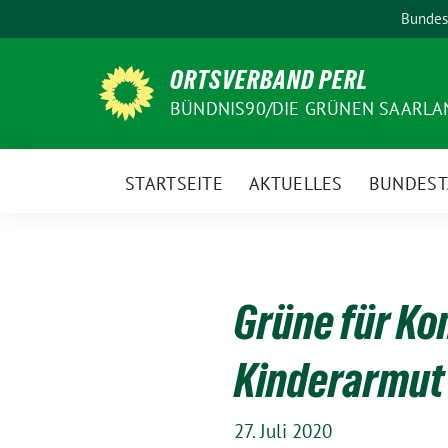
Weiter
Bundes
zum
Inhalt
ORTSVERBAND PERL
BÜNDNIS90/DIE GRÜNEN SAARLA
STARTSEITE
AKTUELLES
BUNDEST
Grüne für K
Kinderarmut
27. Juli 2020